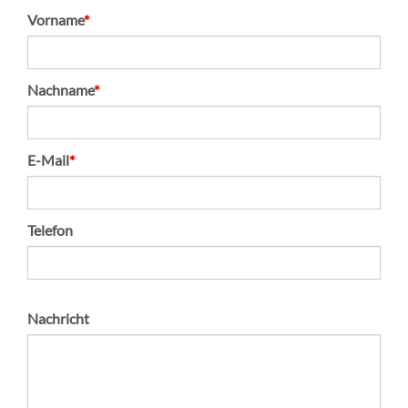
Pflichtfeld
Vorname
*
Pflichtfeld
Nachname
*
Pflichtfeld
E-Mail
*
Telefon
Nachricht