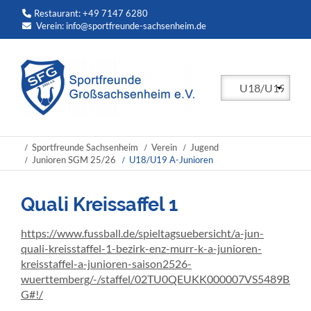
Restaurant: +49 7147 6280
Verein:
info@sportfreunde-sachsenheim.de
Zielseite
Sportfreunde Sachsenheim
Verein
Jugend
Junioren SGM 25/26
U18/U19 A-Junioren
Quali Kreissaffel 1
https://www.fussball.de/spieltagsuebersicht/a-jun-
quali-kreisstaffel-1-bezirk-enz-murr-k-a-junioren-
kreisstaffel-a-junioren-saison2526-
wuerttemberg/-/staffel/02TU0QEUKK000007VS5489BUV
G#!/